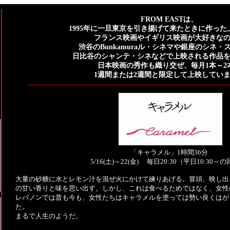
FROM EASTは、
1995年に一旦東京を引き揚げて来たときに作った
フランス映画やイギリス映画が大好きな
渋谷のBunkamuraル・シネマや銀座のシネ・
日比谷のシャンテ・シネなどで上映される作品
日本映画の秀作も織り交ぜ、毎月1本～2
1週間または2週間と限定して上映してい
「キャラメル」1時間36分
5/16(土)～22(金) 毎日20:30（平日10:30～
大量の砂糖に水とレモン汁を混ぜ火にかけて練りあげる。冒頭、映し出
の甘い香りと味を思い出す。しかし、これは食べるためではなく、女性
レバノンでは昔も今も、女性たちはキャラメルを塗っては勢い良くはが
た。
まるで人生のようだ。