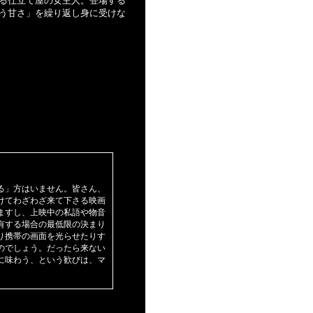
る仕立て屋の女主人。登場する
う甘さ」を繰り返し身に受けな
る」方はいません。皆さん、
けてわざわざ来て下さる映画
ますし、上映中の私語や物音
有する場合の最低限の決まり
り携帯の画面を光らせたりす
のでしょう。だったら来ない
に味わう、という歓びは、マ