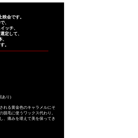
上映会です。
ので、
スイッチ、
を選定して、
本、
ます。
の回あり)
される黄金色のキャラメルにそ
の脱毛に使うワックス代わり。
し、痛みを堪えて美を保ってき