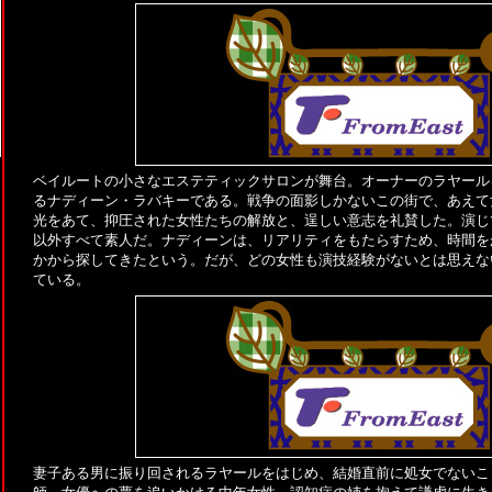
ベイルートの小さなエステティックサロンが舞台。オーナーのラヤール
るナディーン・ラバキーである。戦争の面影しかないこの街で、あえて
光をあて、抑圧された女性たちの解放と、逞しい意志を礼賛した。演じ
以外すべて素人だ。ナディーンは、リアリティをもたらすため、時間を
かから探してきたという。だが、どの女性も演技経験がないとは思えな
ている。
妻子ある男に振り回されるラヤールをはじめ、結婚直前に処女でないこ