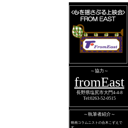
～協力～
fromEast
長野県塩尻市大門4-4-8
Tel:0263-52-0515
～執筆者紹介～
映画コラムニストの合木こずえで
す。