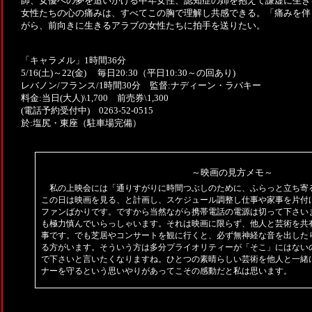
師、女優への夢を追いかける中年女性、認知症の姉を抱えて謙虚に生き
女性たちの心の痛みは、すべてこの胸で理解し共感できる。「痛みを伴
がら、前向きに生きるアラブの女性たちに拍手を送りたい。
「キャラメル」1時間36分
5/16(土)～22(金) 毎日20:30（平日10:30～の回あり)
レバノン/フランス/1時間30分 監督:ナディーン・ラバキー
料金:当日(大人)\1,700 前売券\1,300
(電話予約受付中) 0263-52-0515
於:塩尻・東座（駐車場完備）
～映画の見方メモ～
私の上映会には「通りすがりに時間つぶしのために、ふらっと立ち寄
この日は映画を見る、と計画し、スケジュール調整し仕事や家事を片付
ファンばかりです。ですから当然ながら携帯電話の電源は切って下さい
も極力慎んでいらっしゃいます。それは映画に限らず、他人と芸術を共
事です。でも芝居やコンサートを観に行くと、必ず無神経な音を出した
る方がいます。そういう方は多分プライオリティーが「そこ」にはない
で下さいと言いたくなりますね。ひとつの素晴らしい芸術を他人と一緒
ナーを守るという思いやりがあってこその感動だと私は思います。