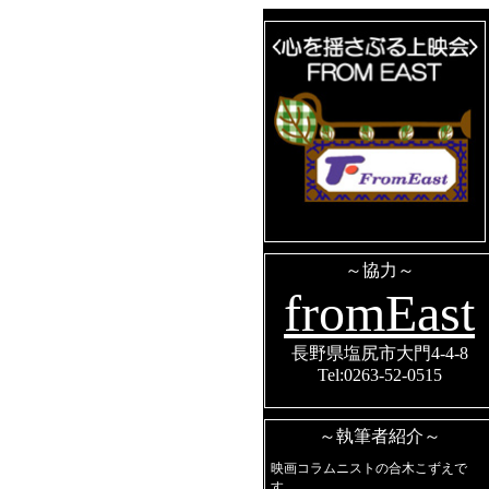
～協力～
fromEast
長野県塩尻市大門4-4-8
Tel:0263-52-0515
～執筆者紹介～
映画コラムニストの合木こずえで
す。