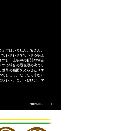
る」方はいません。皆さん、
けてわざわざ来て下さる映画
ますし、上映中の私語や物音
有する場合の最低限の決まり
り携帯の画面を光らせたりす
のでしょう。だったら来ない
に味わう、という歓びは、マ
2009/06/06 UP