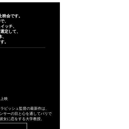
上映会です。
ので、
スイッチ、
を選定して、
本、
ます。
２回上映
クラピッシュ監督の最新作は、
ンサーの目と心を通してパリで
彼女に恋をする大学教授。