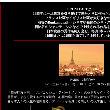
FROM EASTは、
1995年に一旦東京を引き揚げて来たときに作った
フランス映画やイギリス映画が大好きな
渋谷のBunkamuraル・シネマや銀座のシネ・
日比谷のシャンテ・シネなどで上映される作品
日本映画の秀作も織り交ぜ、毎月1本～2
1週間または2週間と限定して上映してい
「PARIS」2時間9分
6/13(土)～19(金) 毎日 10:30 と 20:30 の
「猫が行方不明」「スパニッシュ・アパートメント」のセドリック・ 
監督がこよなく愛するパリが舞台。心臓の病に冒され移植手術を待つダ
暮らす人々の人生を垣間見る。アパートから見える向かいの大学生と、