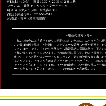
6/13(土)～19(金) 毎日 10:30 と 20:30 の２回上映
フランス/ 監督:セドリック・クラピッシュ
料金:当日(大人)\1,700 前売券\1,300
(電話予約受付中) 0263-52-0515
於:塩尻・東座（駐車場完備）
～映画の見方メモ～
私の上映会には「通りすがりに時間つぶしのために、ふらっと立ち寄
この日は映画を見る、と計画し、スケジュール調整し仕事や家事を片付
ファンばかりです。ですから当然ながら携帯電話の電源は切って下さい
も極力慎んでいらっしゃいます。それは映画に限らず、他人と芸術を共
事です。でも芝居やコンサートを観に行くと、必ず無神経な音を出した
る方がいます。そういう方は多分プライオリティーが「そこ」にはない
で下さいと言いたくなりますね。ひとつの素晴らしい芸術を他人と一緒
ナーを守るという思いやりがあってこその感動だと私は思います。