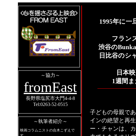
1995年に
フラン
渋谷のBun
日比谷のシ
日本映
～協力～
1週間
fromEast
長野県塩尻市大門4-4-8
Tel:0263-52-0515
子どもの母親であ
インの絶望と再生
～執筆者紹介～
ー・チャンは、カ
映画コラムニストの合木こずえで
す。