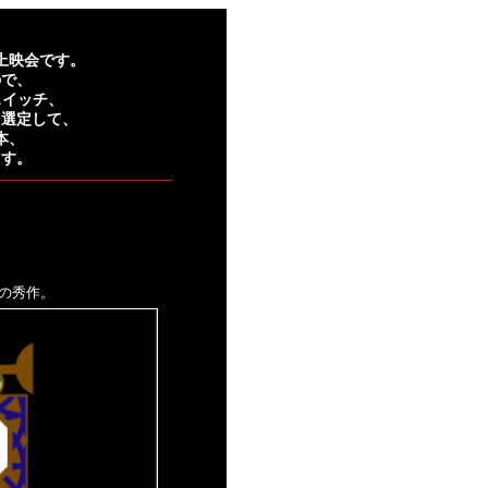
上映会です。
ので、
スイッチ、
を選定して、
本、
ます。
の秀作。