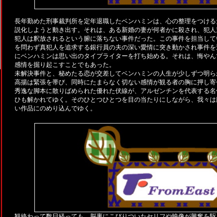
長年勤めた刑事裁判所を定年退職したベンハミンは、心の整理をつける
説化しようと動き出す。それは、ある新婚の妻が何者かに殺され、犯人
犯人は釈放されるという腑に落ちない事件だった。この事件を担当して
を問わず真犯人を追求する銀行員の夫の深い愛情に突き動かされ事件を
にベンハミンは思い出のタイプライターを打ち始める。それは、悔やん
感情を掘り起こすことでもあった。
未解決事件と、秘めたる恋が交差してベンハミンの人生が少しずつ明ら
高揚は緊張を帯び、同時にたまらなく切ない感情が観る者の胸に押し寄
秀逸な脚本に散りばめられた優れた伏線が、アルゼンチンを代表する名
ひも解かれてゆく。そのひとつひとつを目の当たりにしながら、我々は
い作品にのめり込んでゆく。
観終わって数日経っても、脳裏にこびりついたセリフや映像が興奮を駆