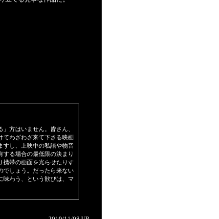
る」方はいません。皆さん、
けてわざわざ来て下さる映画
ますし、上映中の私語や物音
有する場合の最低限の決まり
り携帯の画面を光らせたりす
のでしょう。だったら来ない
に味わう、という歓びは、マ
2010/11/08 UP