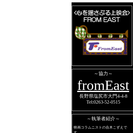
～協力～
fromEast
長野県塩尻市大門4-4-8
Tel:0263-52-0515
～執筆者紹介～
映画コラムニストの合木こずえで
す。