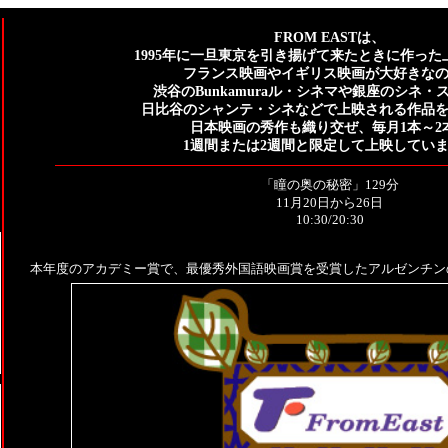
FROM EASTは、
1995年に一旦東京を引き揚げて来たときに作った
フランス映画やイギリス映画が大好きな
渋谷のBunkamuraル・シネマや銀座のシネ・
日比谷のシャンテ・シネなどで上映される作品
日本映画の秀作も織り交ぜ、毎月1本～2
1週間または2週間と限定して上映してい
「瞳の奥の秘密」129分
11月20日から26日
10:30/20:30
本年度のアカデミー賞で、最優秀外国語映画賞を受賞したアルゼンチン