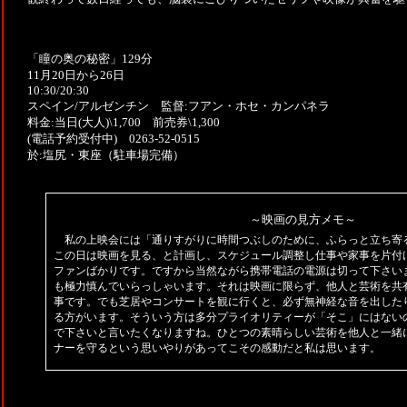
「瞳の奥の秘密」129分
11月20日から26日
10:30/20:30
スペイン/アルゼンチン 監督:フアン・ホセ・カンパネラ
料金:当日(大人)\1,700 前売券\1,300
(電話予約受付中) 0263-52-0515
於:塩尻・東座（駐車場完備）
～映画の見方メモ～
私の上映会には「通りすがりに時間つぶしのために、ふらっと立ち寄
この日は映画を見る、と計画し、スケジュール調整し仕事や家事を片付
ファンばかりです。ですから当然ながら携帯電話の電源は切って下さい
も極力慎んでいらっしゃいます。それは映画に限らず、他人と芸術を共
事です。でも芝居やコンサートを観に行くと、必ず無神経な音を出した
る方がいます。そういう方は多分プライオリティーが「そこ」にはない
で下さいと言いたくなりますね。ひとつの素晴らしい芸術を他人と一緒
ナーを守るという思いやりがあってこその感動だと私は思います。