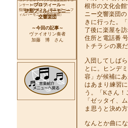
コンツェルトハウス管弦楽団第１コ
～プロフィール～
ンサートマスター）
根市の文化会館
指揮：征矢健之介（東京シティ・フ
伊那フィルハーモニー
ニー交響楽団の
ィルハーモニック管弦楽団）
交響楽団
きに行った。「
～今回の記事～
了後に楽屋を訪
ヴァイオリン奏者
住所と電話番 
加藤 博 さん
トチラシの裏だ
入団してしばら
とに。ヒンデミ
容」が候補にあ
はあまり練習に
う。「Kさん！
「ゼッタイ、ム
ま思うと決め方
なんとか曲にな