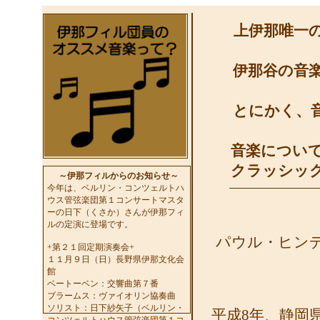
上伊那唯一
伊那谷の音
とにかく、
音楽につい
クラッシッ
～伊那フィルからのお知らせ～
今年は、ベルリン・コンツェルトハ
ウス管弦楽団第１コンサートマスタ
ーの日下（くさか）さんが伊那フィ
ルの定演に登場です。
パウル・ヒン
+第２１回定期演奏会+
１１月９日（日）長野県伊那文化会
館
ベートーベン：交響曲第７番
ブラームス：ヴァイオリン協奏曲
ソリスト：日下紗矢子（ベルリン・
平成8年、静岡