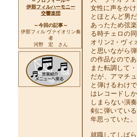
～プロフィール～
伊那フィルハーモニー
女性に声をかけ
交響楽団
とほとんど男だ
あったため弦楽
～今回の記事～
伊那フィル ヴァイオリン奏
る時チェロの同
者
オリン2・ヴィ
河野 宏 さん
と思いながら弾
の作品なのであ
また転調して・
だが、アマチュ
と弾けるわけで
はレコードしか
しまらない演奏
剣に弾いている
年思っていた。
就職してしばら