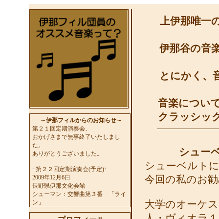
上伊那唯一
伊那谷の音
とにかく、
音楽につい
クラッシッ
～伊那フィルからのお知らせ～
第２１回定期演奏会、
おかげさまで無事終了いたしまし
た。
シューベ
ありがとうございました。
シューベルトに
+第２２回定期演奏会(予定)+
2009年12月6日
今回の私のお勧
長野県伊那文化会館
シューマン：交響曲第３番 「ライ
ン」
大学のオーケス
人・ヴィオラ１