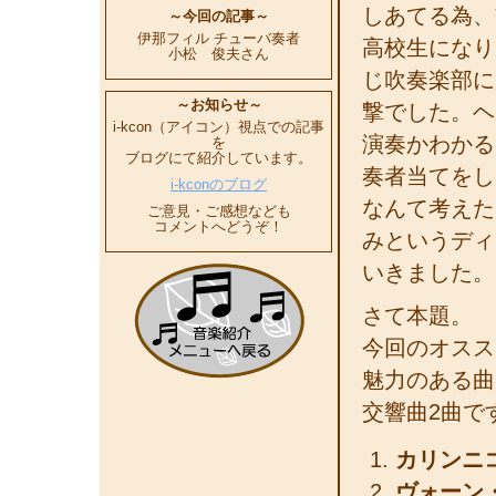
しあてる為、
～今回の記事～
伊那フィル チューバ奏者
高校生になり、
小松 俊夫さん
じ吹奏楽部に
～お知らせ～
撃でした。ヘ
i-kcon（アイコン）視点での記事
演奏かわかる
を
ブログにて紹介しています。
奏者当てをし
i-kconのブログ
なんて考えた
ご意見・ご感想なども
コメントへどうぞ！
みというディ
いきました。
さて本題。
今回のオスス
魅力のある曲
交響曲2曲で
カリンニ
ヴォーン