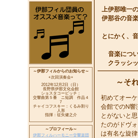
上伊那唯一
伊那谷の音
とにかく、
音楽につい
クラッシ
～伊那フィルからのお知らせ～
+次回演奏会+
～そ
2012年12月2日（日）
長野県伊那文化会館
ショスタコービッチ：
初めてオーケ
交響曲第５番 ニ短調 作品４
７
会館でのN響
チャイコフスキー：くるみ割り
人形
とがないと思
指揮：征矢健之介
たのがドヴォ
～プロフィール～
は有名な旋律
伊那フィルハーモニー交響楽団