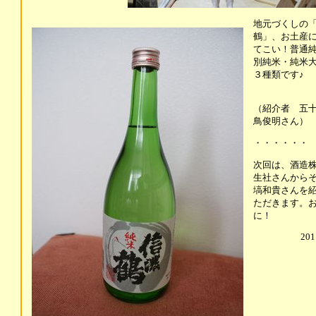
地元づくしの
鶴」、お土産
てこい！普通
別純米・純米
３種類です♪
（紹介者 五十
鳥俊明さん）
・・・・・・
次回は、酒造
生社さんから
塙和貴さんを
ただきます。
に！
201