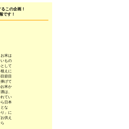
するこの企画！
報です！
とお米は
ないもの
心として
田植えに
節目節目
を捧げて
のお米か
本酒は、
かれてい
から日本
しとな
つり」に
ずお供え
おら