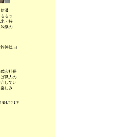
「信濃
にももっ
純米・特
大吟醸の
鈴神社 白
株式会社長
そば職人の
紹介してい
お楽しみ
1/04/22 UP