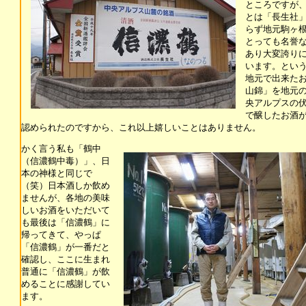
ところですが
とは「長生社
らず地元駒ヶ
とっても名誉
あり大変誇り
います。とい
地元で出来た
山錦」を地元
央アルプスの
で醸したお酒
認められたのですから、これ以上嬉しいことはありません。
かく言う私も「鶴中
（信濃鶴中毒）」、日
本の神様と同じで
（笑）日本酒しか飲め
ませんが、各地の美味
しいお酒をいただいて
も最後は「信濃鶴」に
帰ってきて、やっぱ
「信濃鶴」が一番だと
確認し、ここに生まれ
普通に「信濃鶴」が飲
めることに感謝してい
ます。