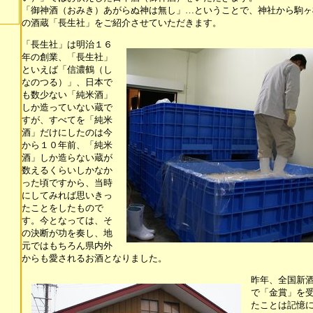
「御神酒（おみき）あがらぬ神は無し」…ということで、神社から駒ヶ
の酒蔵「長生社」をご紹介させていただきます。
「長生社」は明治１６
年の創業、「長生社」
といえば「信濃鶴（し
なのつる）」、日本で
も数少ない「純米酒」
しか造っていない蔵で
すが、すべてを「純米
酒」だけにしたのは今
から１０年前、「純米
酒」しか造らない蔵が
数えるくらいしかなか
った頃ですから、当時
にしてみれば思いきっ
たことをしたもので
す。今となっては、そ
の決断が功を奏し、地
元ではもちろん県内外
からも愛されるお酒となりました。
昨年、全国新
で「金賞」を
たことは記憶