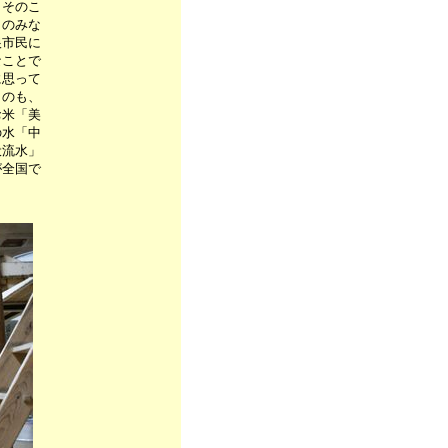
、そのこ
」のみな
根市民に
なことで
に思って
うのも、
お米「美
の水「中
伏流水」
が全国で