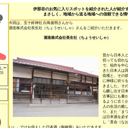
伊那谷のお気に入りスポットを紹介された人が紹介
まさしく、地域から送る地域への信頼できる情
今回は、五十鈴神社 白鳥俊明さんから
酒造株式会社長生社（ちょうせいしゃ）さんをご紹介いただきます。
酒造株式会社長生社（ちょうせいしゃ）
昔から日本人
切っても切れ
で、稲作を中
）
～
きた日本人は
31
収穫と、その
に神様に祈り
きました。そ
ら醸し出す日
古事記にも書
るように古く
人の生活の癒
り、また「ま
は日本酒を必
し「直会（な
い）」ではお供えした日本酒（御神酒）をいただきます。