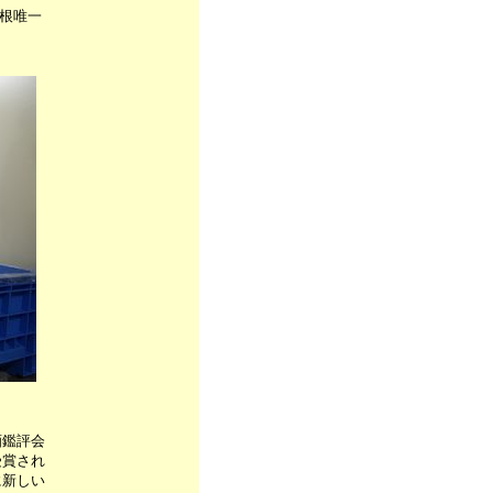
根唯一
酒鑑評会
受賞され
に新しい