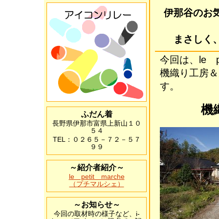
伊那谷のお
まさしく
今回は、le 
機織り工房
す。
機
ふだん着
長野県伊那市富県上新山１０
５４
TEL：０２６５－７２－５７
９９
～紹介者紹介～
le petit marche
（プチマルシェ）
～お知らせ～
今回の取材時の様子など、i-