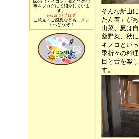
kcon（アイコン）視点での記
事をブログにて紹介していま
そんな新山に
す。
i-kconのブログ
だん着」があ
ご意見・ご感想などもコメン
トへどうぞ！
山菜、夏は自
薬野菜、秋に
キノコといっ
季折々の料理
目と舌を楽し
す。