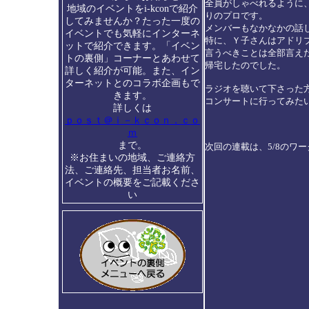
全員がしゃべれるように
地域のイベントをi-kconで紹介
りのプロです。
してみませんか？たった一度の
メンバーもなかなかの話
イベントでも気軽にインターネ
特に、Ｙ子さんはアドリ
ットで紹介できます。「イベン
言うべきことは全部言え
トの裏側」コーナーとあわせて
帰宅したのでした。
詳しく紹介が可能。また、イン
ターネットとのコラボ企画もで
ラジオを聴いて下さった
きます。
コンサートに行ってみた
詳しくは
ｐｏｓｔ＠ｉ－ｋｃｏｎ．ｃｏ
ｍ
まで。
次回の連載は、5/8のワ
※お住まいの地域、ご連絡方
法、ご連絡先、担当者お名前、
イベントの概要をご記載くださ
い