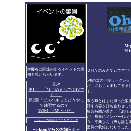
Me
2
伊那谷に関連のあるイベントの裏
ＯＨＶのみきてぃです (＾-
側を覗いちゃいます。
5/8のゴスペルワークシ
目次
だ」におじゃましてきま
第1回 「はじめましてOHVで
す。
す！」
第2回「ゴスペルってどうやっ
歌う時とはまた違った緊張感(
て練習するの？」
話す内容を打ち合わせし
第3回「FMいいだ」
集合時間が過ぎ、「あれ
が、無事にメンバー4人
イベントの詳細はここをクリック
ＤＪ平栗さん（声も姿も
囲気の収録になりました
～i-kconからのお知らせ～